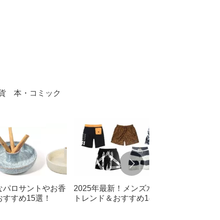
貨
本・コミック
なパロサントやお香
2025年最新！メンズ水着の
おすすめ15選！
トレンド＆おすすめ14選！大
胆なデザインからシンプルな
定番まで