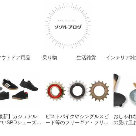
アウトドア用品
乗り物
生活雑貨
インテリア雑
年最新】カジュアル
ピストバイクやシングルスピ
おしゃれ
すいSPDシューズ厳
ード等のフリーギア・フリー
の受け皿
快適なサイクリング
ホイールおすすめ11選！
いに最適