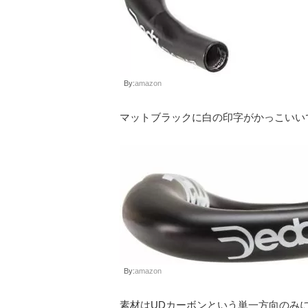
By:
amazon
マットブラックに白の印字がかっこいい
By:
amazon
素材はUDカーボンという単一方向のみ