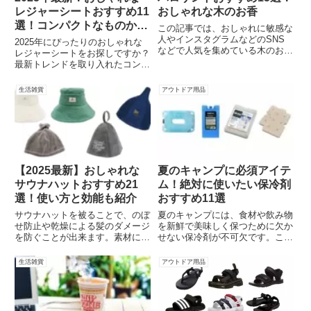
レジャーシートおすすめ11
おしゃれな木のお香
選！コンパクトなものから
この記事では、おしゃれに敏感な
厚手のものまで
人やインスタグラムなどのSNS
2025年にぴったりのおしゃれな
などで人気を集めている木のお香
レジャーシートをお探しですか？
パロサントについて紹介していま
最新トレンドを取り入れたコンパ
す。見た目がシンプルゆえにその
クトから厚手まで、どんなシーン
ままインテリアとして飾る人も多
にもマッチするおすすめ11選を
生活雑貨
アウトドア用品
いアイテムです。今回はその中で
ご紹介します。ピクニックやアウ
もおすすめなパロサント15選紹
トドアをもっと楽しく、快適にす
介します。
るための選び方とおしゃれなデザ
インをチェック。
【2025最新】おしゃれな
夏のキャンプに必須アイテ
サウナハットおすすめ21
ム！絶対に使いたい保冷剤
選！使い方と効能も紹介
おすすめ11選
サウナハットを被ることで、のぼ
夏のキャンプには、食材や飲み物
せ防止や乾燥による髪のダメージ
を新鮮で美味しく保つために欠か
を防ぐことが出来ます。素材によ
せない保冷剤が不可欠です。この
る効果も様々なので自分に合うサ
記事では、夏のキャンプにおすす
ウナハットを見つけてより良いサ
めの保冷剤を11種類厳選してご
生活雑貨
アウトドア用品
ウナライフを楽しんでみてくださ
紹介します。高い冷却効果と優れ
い。
た持続性を備えたこれらの保冷剤
は、暑い季節でも食材の品質を最
適な状態でキープします。キャン