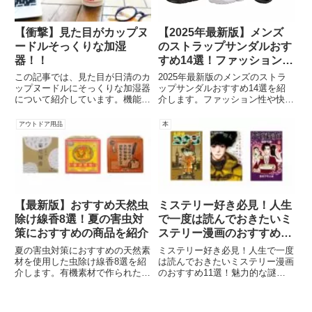
プやアウトドア愛好家の皆さん、
ぜひこの記事をチェックして、快
適なキャンプ体験と極上のキャン
【衝撃】見た目がカップヌ
【2025年最新版】メンズ
プ料理を実現しましょう！
ードルそっくりな加湿
のストラップサンダルおす
器！！
すめ14選！ファッション性
も快適性もバツグン
この記事では、見た目が日清のカ
2025年最新版のメンズのストラ
ップヌードルにそっくりな加湿器
ップサンダルおすすめ14選を紹
について紹介しています。機能面
介します。ファッション性や快適
では超音波式で連続7時間使用で
性に優れたデザインから、アウト
き、出も早く熱くならないので安
ドアで活躍する耐久性の高いもの
アウトドア用品
本
全に使えるので一人用デスクなど
まで幅広いラインナップを揃えま
にオススメです。
した。夏の足元にはぴったりなス
トラップサンダルで、快適な履き
心地を手に入れましょう。
【最新版】おすすめ天然虫
ミステリー好き必見！人生
除け線香8選！夏の害虫対
で一度は読んでおきたいミ
策におすすめの商品を紹介
ステリー漫画のおすすめ11
選！
夏の害虫対策におすすめの天然素
ミステリー好き必見！人生で一度
材を使用した虫除け線香8選を紹
は読んでおきたいミステリー漫画
介します。有機素材で作られた商
のおすすめ11選！魅力的な謎解
品や口コミで人気のある商品を厳
きとサスペンスに満ちた作品群を
選しました。この記事を読めば、
ご紹介します。天才探偵の推理合
虫除け線香選びの迷いが解消され
戦や心理戦に引き込まれ、驚きの