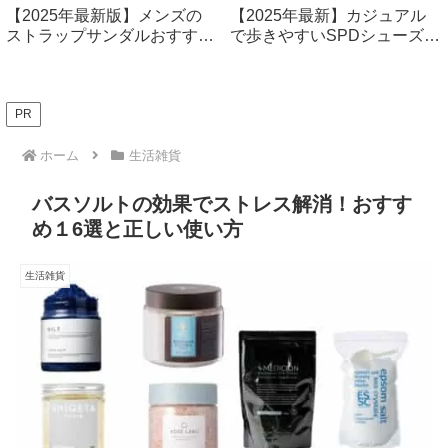
【2025年最新版】メンズの
【2025年最新】カジュアル
ストラップサンダルおすすめ
で歩きやすいSPDシューズ厳
14選！ファッション性も快適
選7選！快適なサイクリング
性もバツグン
＆普段使いに最適
PR
ホーム
生活雑貨
バスソルトの効果でストレス解消！おすす
め１6選と正しい使い方
生活雑貨