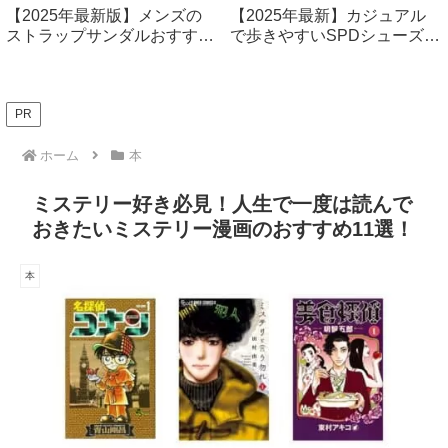
【2025年最新版】メンズの
【2025年最新】カジュアル
ストラップサンダルおすすめ
で歩きやすいSPDシューズ厳
14選！ファッション性も快適
選7選！快適なサイクリング
性もバツグン
＆普段使いに最適
PR
ホーム
本
ミステリー好き必見！人生で一度は読んで
おきたいミステリー漫画のおすすめ11選！
本