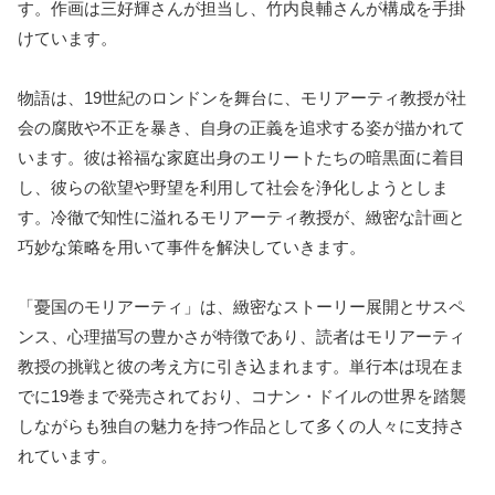
す。作画は三好輝さんが担当し、竹内良輔さんが構成を手掛
けています。
物語は、19世紀のロンドンを舞台に、モリアーティ教授が社
会の腐敗や不正を暴き、自身の正義を追求する姿が描かれて
います。彼は裕福な家庭出身のエリートたちの暗黒面に着目
し、彼らの欲望や野望を利用して社会を浄化しようとしま
す。冷徹で知性に溢れるモリアーティ教授が、緻密な計画と
巧妙な策略を用いて事件を解決していきます。
「憂国のモリアーティ」は、緻密なストーリー展開とサスペ
ンス、心理描写の豊かさが特徴であり、読者はモリアーティ
教授の挑戦と彼の考え方に引き込まれます。単行本は現在ま
でに19巻まで発売されており、コナン・ドイルの世界を踏襲
しながらも独自の魅力を持つ作品として多くの人々に支持さ
れています。