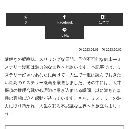
X
Facebook
はてブ
LINE
2023.06.05
2023.10.02
謎解きの醍醐味、スリリングな展開、予測不可能な結末―ミ
ステリー漫画は魅力的な世界へと誘います。本記事では、ミ
ステリー好きなあなたに向けて、人生で一度は読んでおきた
い最高のミステリー漫画を厳選しました。その中には、天才
探偵の推理合戦や心理戦に巻き込まれる瞬間、謎に満ちた事
件の真相に迫る感動が待っています。さあ、ミステリーの魅
力に取り憑かれ、人生を彩る不思議な世界へと旅立ちましょ
う！