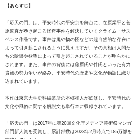
【あらすじ】
「応天の門」は、平安時代の平安京を舞台に、在原業平と菅
原道真が巻き起こる怪奇事件を解決していくクライム・サス
ペンス作品です。事件は鬼や物の怪などの超自然的な存在に
よって引き起こされるように見えますが、その真相は人間た
ちの陰謀や欲望によって引き起こされていることが明らかに
されます。また、事件の背後には藤原氏や伴氏といった有力
貴族の勢力争いが絡み、平安時代の歴史や文化が物語に織り
込まれています。
本作は東京大学史料編纂所の本郷和人が監修し、平安時代の
文化や風俗に関する解説文も単行本に収録されています。
「応天の門」は2017年に第20回文化庁メディア芸術祭マンガ
部門新人賞を受賞し、累計部数は2023年2月時点で185万部を