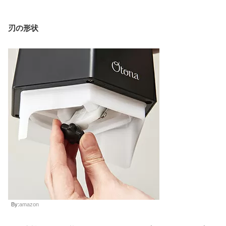
刃の形状
By:
amazon